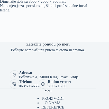
Dimenzije gola su 3000 × 2000 × 800 mm.
Namenjen je za sportske sale, škole i profesionalne futsal
terene.
Zatražite ponudu po meri
Pošaljite nam vaš upit putem telefona ili email-a.
Adresa:
Poštanska 4, 34000 Kragujevac, Srbija
Telefon:
Radno vreme:
063/608-655
8:00 - 16:00
Meni
PROIZVODI
O NAMA
REFERENCE