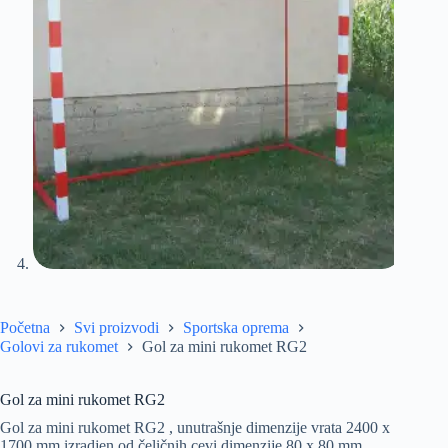
Početna
Svi proizvodi
Sportska oprema
Golovi za rukomet
Gol za mini rukomet RG2
Gol za mini rukomet RG2
Gol za mini rukomet RG2 , unutrašnje dimenzije vrata 2400 x
1700 mm,izradjen od čeličnih cevi dimenzije 80 x 80 mm.