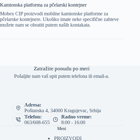
Kamionska platforma za pčelarski kontejner
Mobex CIP proizvodi mobilne kamionske platforme za
pčelarske kontejnere. Ukoliko imate neke specifične zahteve
možete nam se obratiti putem naših kontakata.
Zatražite ponudu po meri
Pošaljite nam vaš upit putem telefona ili email-a.
Adresa:
Poštanska 4, 34000 Kragujevac, Srbija
Telefon:
Radno vreme:
063/608-655
8:00 - 16:00
Meni
PROIZVODI