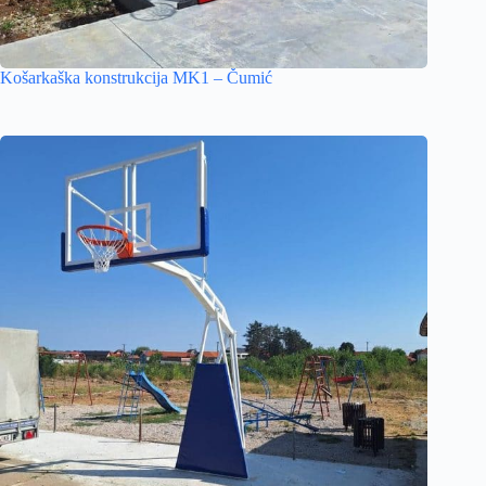
Košarkaška konstrukcija MK1 – Čumić