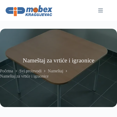
Skip
to
content
Nameštaj za vrtiće i igraonice
Početna
Svi proizvodi
Nameštaj
Nameštaj za vrtiće i igraonice