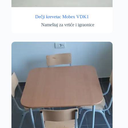
Dečji krevetac Mobex VDK1
Nameštaj za vrtiće i igraonice