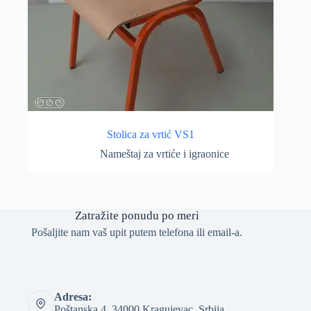
Stolica za vrtić VS1
Nameštaj za vrtiće i igraonice
Zatražite ponudu po meri
Pošaljite nam vaš upit putem telefona ili email-a.
Adresa:
Poštanska 4, 34000 Kragujevac, Srbija