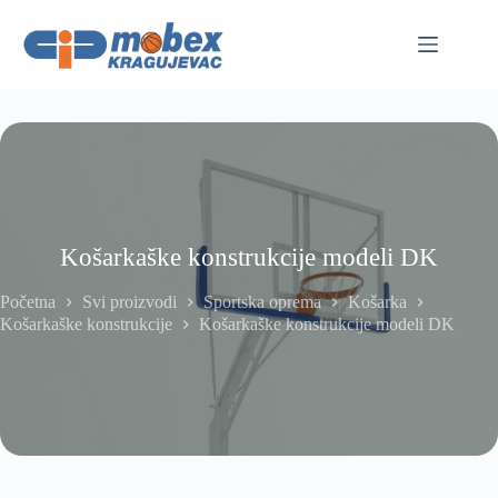
Skip
to
content
Košarkaške konstrukcije modeli DK
Početna
Svi proizvodi
Sportska oprema
Košarka
Košarkaške konstrukcije
Košarkaške konstrukcije modeli DK