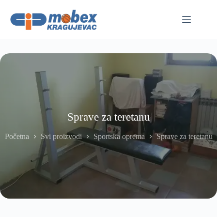
Skip
to
content
Sprave za teretanu
Početna
Svi proizvodi
Sportska oprema
Sprave za teretanu