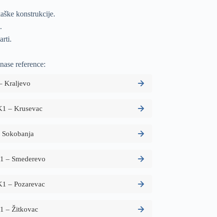
aške konstrukcije.
.
rti.
 nase reference:
– Kraljevo
TK1 – Krusevac
– Sokobanja
TK1 – Smederevo
TK1 – Pozarevac
K1 – Žitkovac