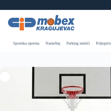
Skip
to
content
Sportska oprema
Nameštaj
Parking stubići
Poljopriv