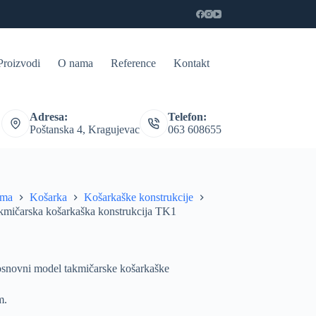
Proizvodi
O nama
Reference
Kontakt
Adresa:
Telefon:
Poštanska 4, Kragujevac
063 608655
ema
Košarka
Košarkaške konstrukcije
kmičarska košarkaška konstrukcija TK1
osnovni model takmičarske košarkaške
m.