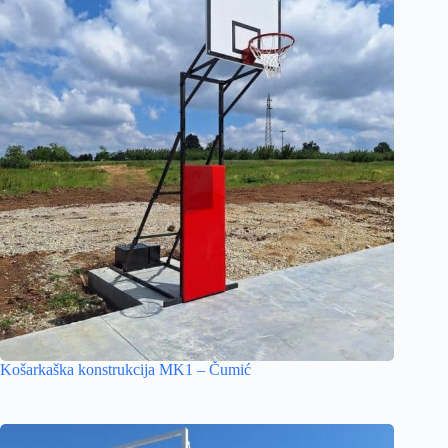
Košarkaška konstrukcija MK1 – Čumić