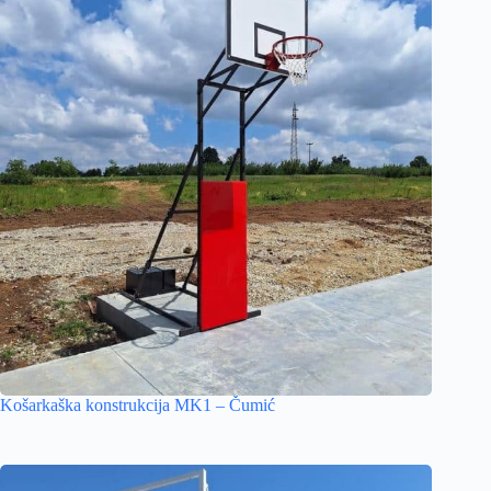
Košarkaška konstrukcija MK1 – Čumić