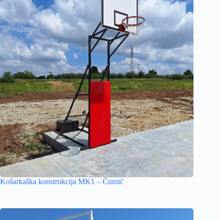
Košarkaška konstrukcija MK1 – Čumić