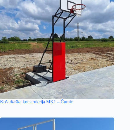
Košarkaška konstrukcija MK1 – Čumić