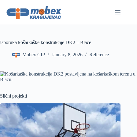
Skip
to
content
Isporuka košarkaške konstrukcije DK2 – Blace
Mobex CIP
January 8, 2026
Reference
Slični projekti