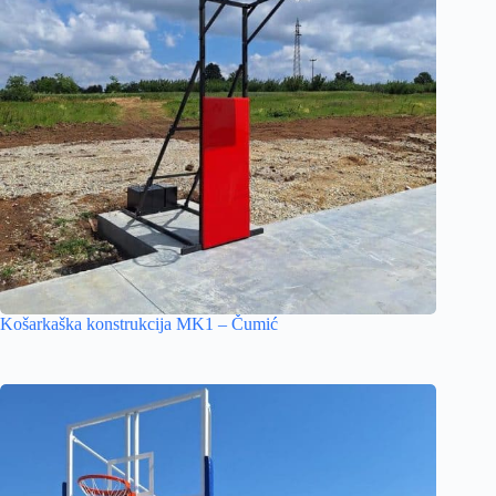
Košarkaška konstrukcija MK1 – Čumić