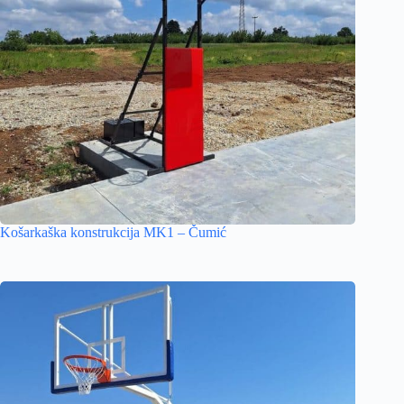
Košarkaška konstrukcija MK1 – Čumić