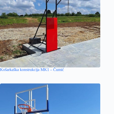
Košarkaška konstrukcija MK1 – Čumić