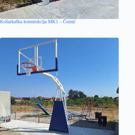
Košarkaška konstrukcija MK1 – Čumić