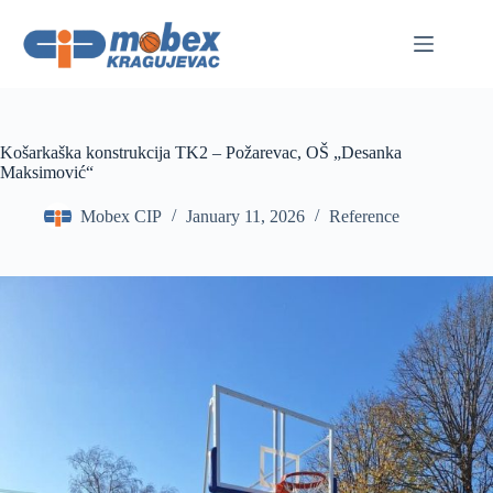
Skip
to
content
Košarkaška konstrukcija TK2 – Požarevac, OŠ „Desanka
Maksimović“
Mobex CIP
January 11, 2026
Reference