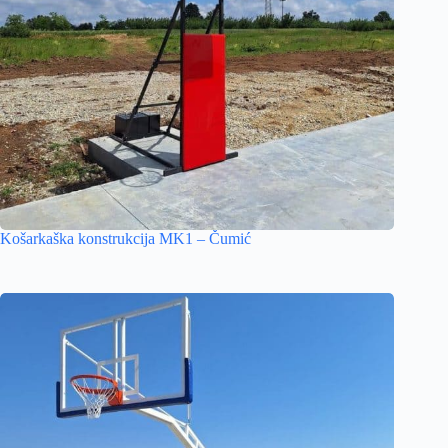
Košarkaška konstrukcija MK1 – Čumić