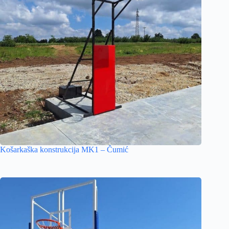
Košarkaška konstrukcija MK1 – Čumić