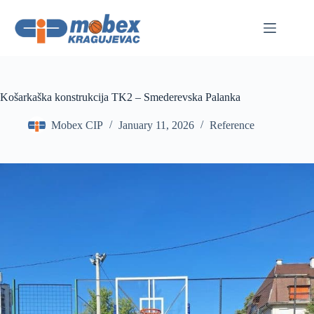
Skip
to
content
Košarkaška konstrukcija TK2 – Smederevska Palanka
Mobex CIP
January 11, 2026
Reference