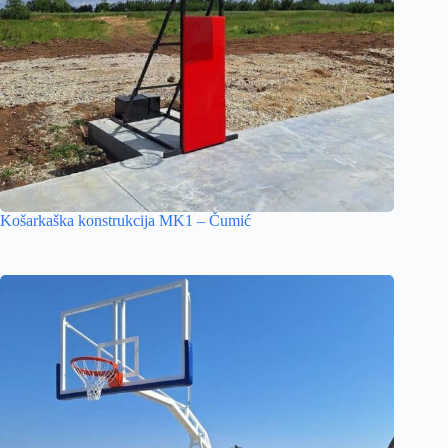
Košarkaška konstrukcija MK1 – Čumić