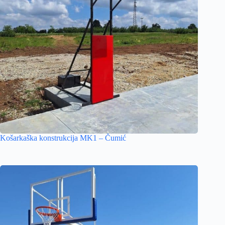
Košarkaška konstrukcija MK1 – Čumić