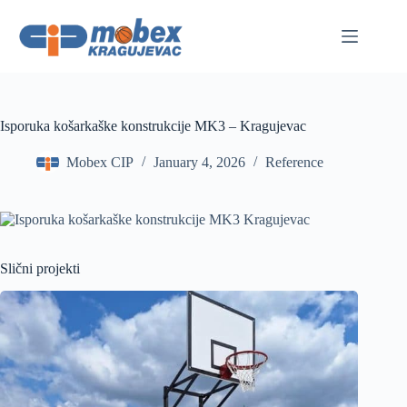
Skip
to
content
Isporuka košarkaške konstrukcije MK3 – Kragujevac
Mobex CIP
January 4, 2026
Reference
Slični projekti