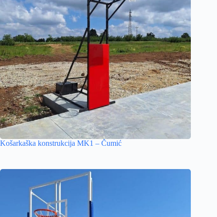
Košarkaška konstrukcija MK1 – Čumić