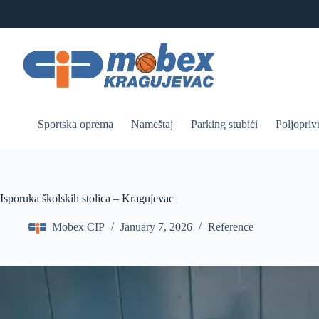
Skip
to
content
Sportska oprema
Nameštaj
Parking stubići
Poljopriv
Isporuka školskih stolica – Kragujevac
Mobex CIP
January 7, 2026
Reference