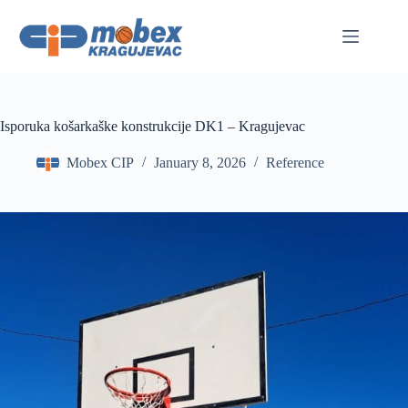
Skip
to
content
Isporuka košarkaške konstrukcije DK1 – Kragujevac
Mobex CIP
January 8, 2026
Reference