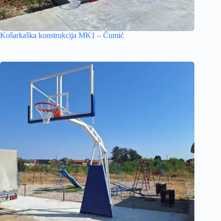
Košarkaška konstrukcija MK1 – Čumić