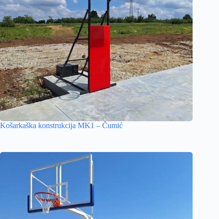
Košarkaška konstrukcija MK1 – Čumić