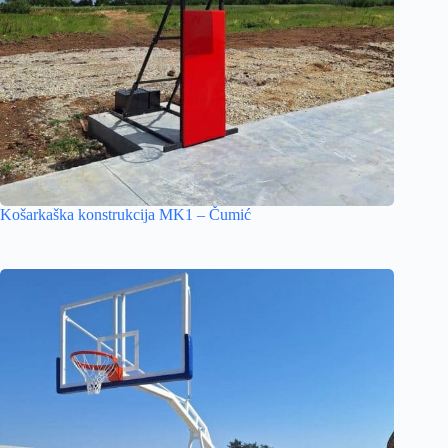
Košarkaška konstrukcija MK1 – Čumić