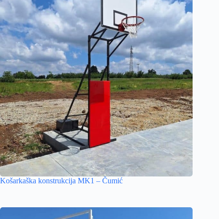
Košarkaška konstrukcija MK1 – Čumić