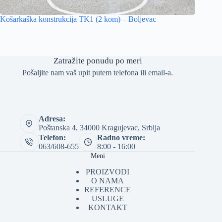
Košarkaška konstrukcija TK1 (2 kom) – Boljevac
Zatražite ponudu po meri
Pošaljite nam vaš upit putem telefona ili email-a.
Adresa:
Poštanska 4, 34000 Kragujevac, Srbija
Telefon:
Radno vreme:
063/608-655
8:00 - 16:00
Meni
PROIZVODI
O NAMA
REFERENCE
USLUGE
KONTAKT