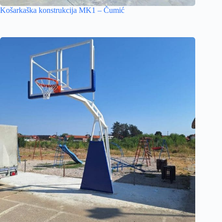
Košarkaška konstrukcija MK1 – Čumić