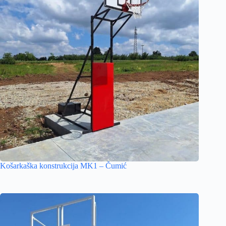
Košarkaška konstrukcija MK1 – Čumić