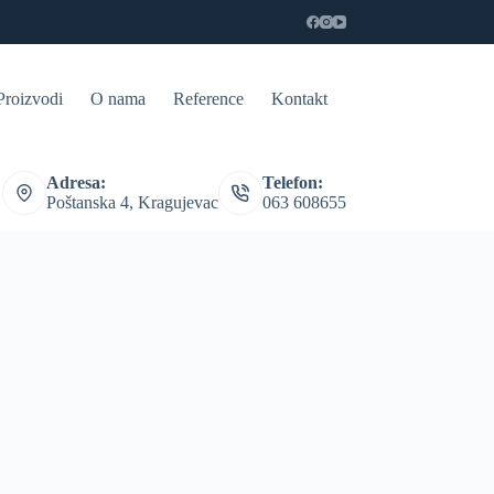
Proizvodi
O nama
Reference
Kontakt
Adresa:
Telefon:
Poštanska 4, Kragujevac
063 608655