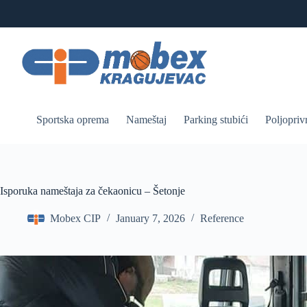
Skip
to
content
Sportska oprema
Nameštaj
Parking stubići
Poljopriv
Isporuka nameštaja za čekaonicu – Šetonje
Mobex CIP
January 7, 2026
Reference