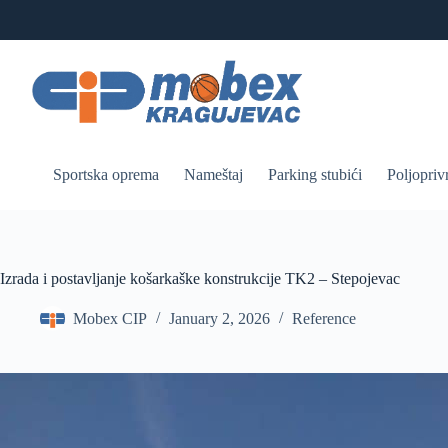
Skip
to
content
Sportska oprema
Nameštaj
Parking stubići
Poljopriv
Izrada i postavljanje košarkaške konstrukcije TK2 – Stepojevac
Mobex CIP
January 2, 2026
Reference