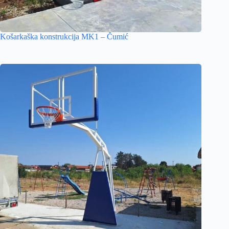
Košarkaška konstrukcija MK1 – Čumić