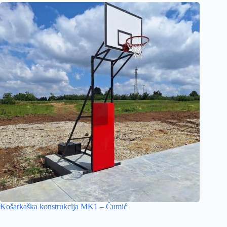
Košarkaška konstrukcija MK1 – Čumić