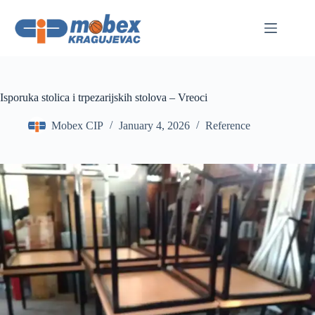
Skip
to
content
Isporuka stolica i trpezarijskih stolova – Vreoci
Mobex CIP
January 4, 2026
Reference