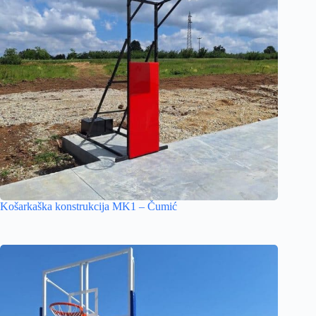
Košarkaška konstrukcija MK1 – Čumić