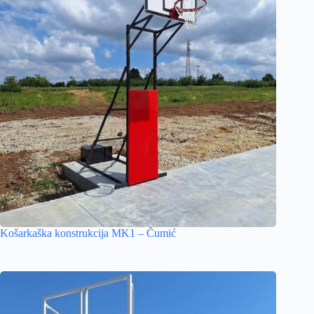
Košarkaška konstrukcija MK1 – Čumić